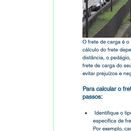
O frete de carga é o
cálculo do frete dep
distância, o pedágio,
frete de carga do se
evitar prejuízos e ne
Para calcular o fr
passos:
 Identifique o tipo de carga que vai transportar. Cada tipo de carga tem uma tabela 
específica de fr
Por exemplo, car