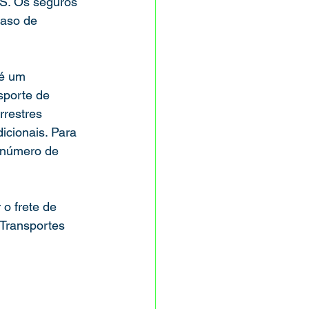
S. Os seguros 
caso de 
sporte de 
rrestres 
icionais. Para 
o número de 
o frete de 
Transportes 
 