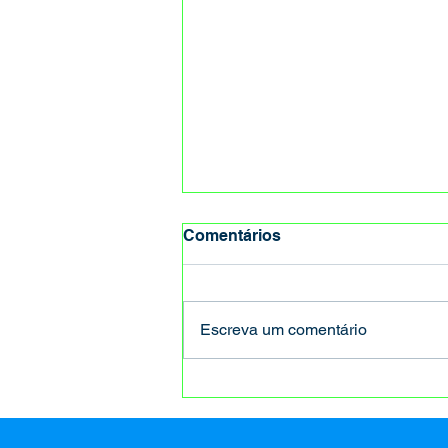
Comentários
Escreva um comentário
8 de março também é dia
da mulher no volante