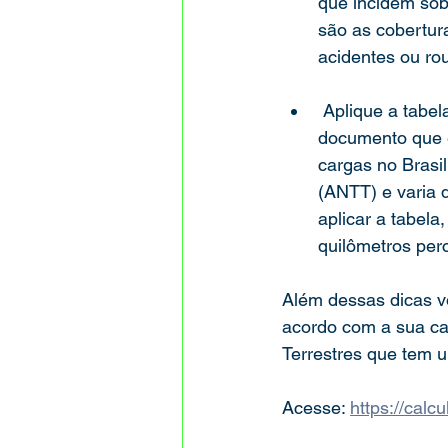
que incidem sob
são as cobertur
acidentes ou ro
 Aplique a tabela de frete correspondente à sua carga. A tabela de frete é um 
documento que e
cargas no Brasil
(ANTT) e varia d
aplicar a tabela
quilômetros perc
Além dessas dicas vo
acordo com a sua ca
Terrestres que tem u
Acesse: 
https://calcu