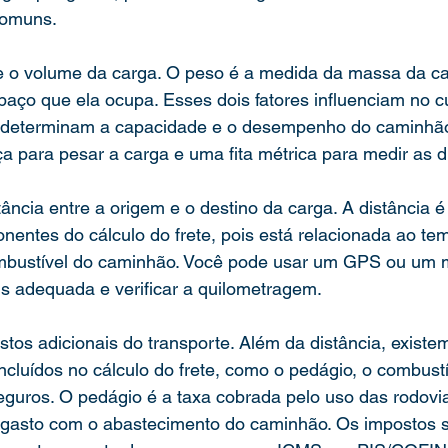
comuns.
e o volume da carga. O peso é a medida da massa da ca
paço que ela ocupa. Esses dois fatores influenciam no c
s determinam a capacidade e o desempenho do caminhão
a para pesar a carga e uma fita métrica para medir as 
ância entre a origem e o destino da carga. A distância 
nentes do cálculo do frete, pois está relacionada ao te
bustível do caminhão. Você pode usar um GPS ou um 
is adequada e verificar a quilometragem.
tos adicionais do transporte. Além da distância, existe
cluídos no cálculo do frete, como o pedágio, o combustí
eguros. O pedágio é a taxa cobrada pelo uso das rodovia
 gasto com o abastecimento do caminhão. Os impostos sã