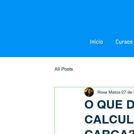
Início
Cursos 
All Posts
Rose Matos
27 de 
O QUE 
CALCUL