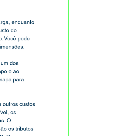
rga, enquanto 
usto do 
. Você pode 
dimensões.
é um dos 
mpo e ao 
mapa para 
m outros custos 
vel, os 
s. O 
o os tributos 