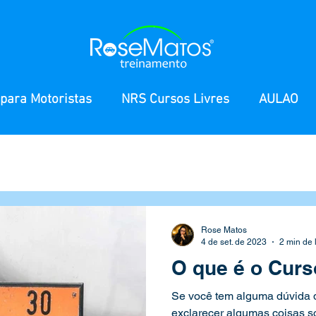
para Motoristas
NRS Cursos Livres
AULAO
Rose Matos
4 de set. de 2023
2 min de 
O que é o Cur
Se você tem alguma dúvida d
exclarecer algumas coisas 