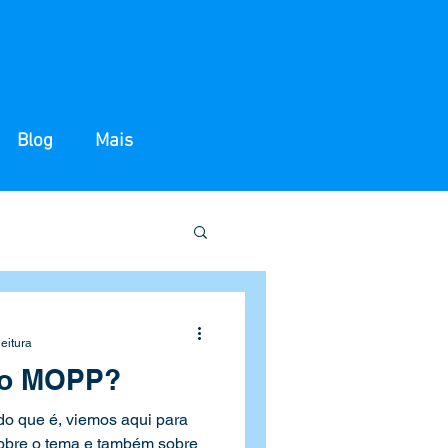
Blog
Mais
leitura
so MOPP?
o que é, viemos aqui para
sobre o tema e também sobre